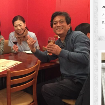
U
メ
個
工