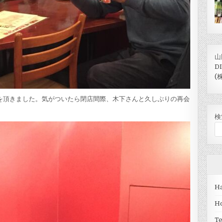
山
D
(
インを頂きました。気がついたら閉店間際、木下さんと久しぶりの再会
検
Ha
H
T