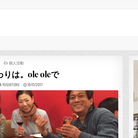
POSTED IN
個人活動
りは。ole oleで
R:
PUBLISHED DATE:
A YOSHITERU
18/11/2017