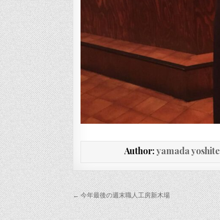
Author:
yamada yoshit
投稿ナビゲーション
← 今年最後の週末職人工房新木場