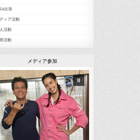
SA出張
ディア活動
人活動
房活動
メディア参加