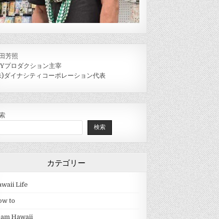
田芳照
IYプロダクション主宰
株)ダイナシティコーポレーション代表
索
検索
カテゴリー
waii Life
ow to
eam Hawaii