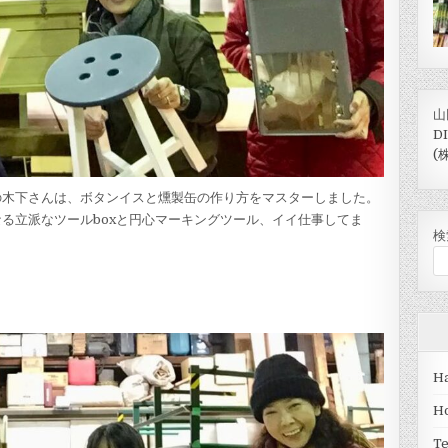
山
D
(
の木下さんは、ボタンイスと燻製缶の作り方をマスターしました。
る立派なツールboxと円心マーキングツール、イイ仕事してま
検
Ha
H
T