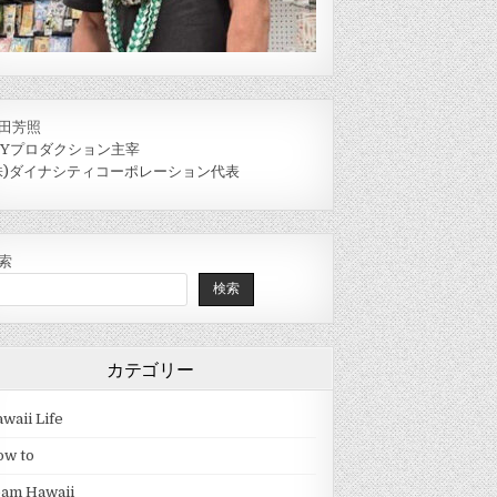
田芳照
IYプロダクション主宰
株)ダイナシティコーポレーション代表
索
検索
カテゴリー
waii Life
ow to
eam Hawaii