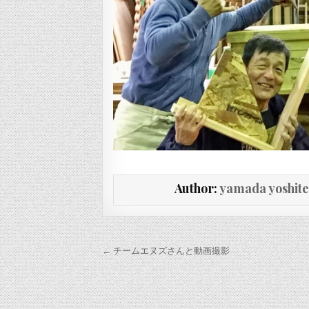
Author:
yamada yoshit
投稿ナビゲーション
← チームエヌズさんと動画撮影