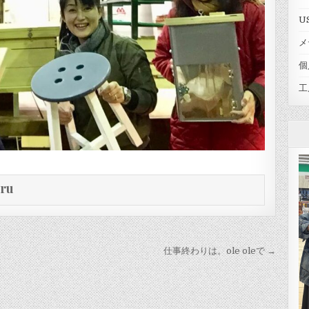
U
メ
個
工
eru
仕事終わりは。ole oleで →