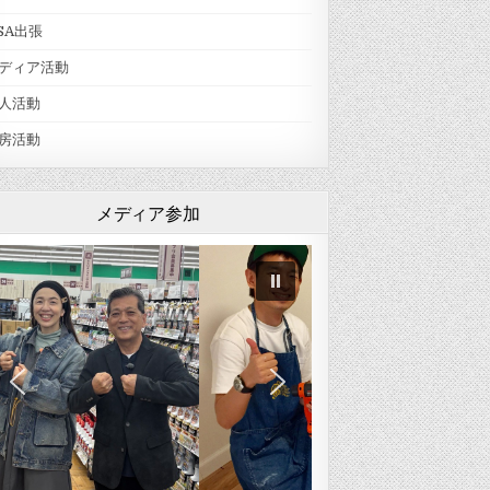
SA出張
ディア活動
人活動
房活動
メディア参加