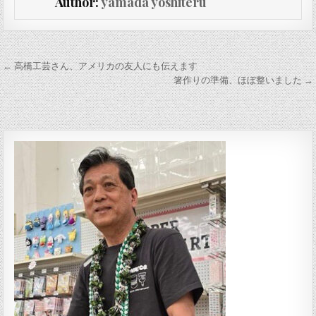
Author:
yamada yoshiteru
投稿ナビゲーション
← 高橋工芸さん、アメリカの友人にも伝えます
箸作りの準備、ほぼ整いました →