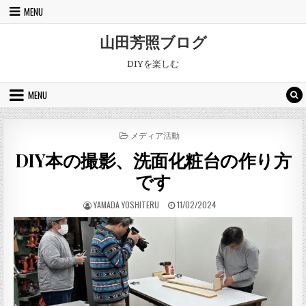
Skip to content
MENU
山田芳照ブログ
DIYを楽しむ
MENU
POSTED IN
メディア活動
DIY本の撮影、洗面化粧台の作り方
です
AUTHOR:
PUBLISHED DATE:
YAMADA YOSHITERU
11/02/2024