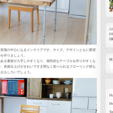
山
D
(
、部屋の中心になるインテリアです。サイズ、デザインともに要望
のを作りましょう。
検
のある素材が入手しやすくなり、個性的なテーブルを作りやすくな
や、表面仕上げがきれいですき間なく並べられるフローリング材な
もおもしろいでしょう。
Ha
H
T