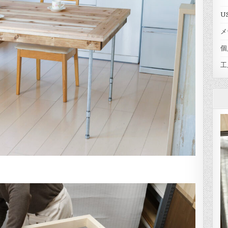
U
メ
個
工