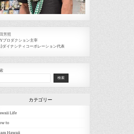
田芳照
IYプロダクション主宰
株)ダイナシティコーポレーション代表
索
検索
カテゴリー
waii Life
ow to
eam Hawaii