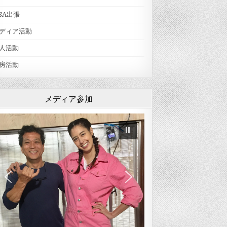
SA出張
ディア活動
人活動
房活動
メディア参加