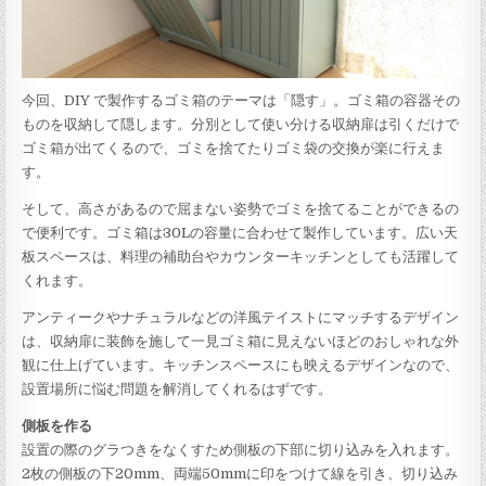
今回、DIY で製作するゴミ箱のテーマは「隠す」。ゴミ箱の容器その
ものを収納して隠します。分別として使い分ける収納扉は引くだけで
ゴミ箱が出てくるので、ゴミを捨てたりゴミ袋の交換が楽に行えま
す。
そして、高さがあるので屈まない姿勢でゴミを捨てることができるの
で便利です。ゴミ箱は30Lの容量に合わせて製作しています。広い天
板スペースは、料理の補助台やカウンターキッチンとしても活躍して
くれます。
アンティークやナチュラルなどの洋風テイストにマッチするデザイン
は、収納扉に装飾を施して一見ゴミ箱に見えないほどのおしゃれな外
観に仕上げています。キッチンスペースにも映えるデザインなので、
設置場所に悩む問題を解消してくれるはずです。
側板を作る
設置の際のグラつきをなくすため側板の下部に切り込みを入れます。
2枚の側板の下20mm、両端50mmに印をつけて線を引き、切り込み