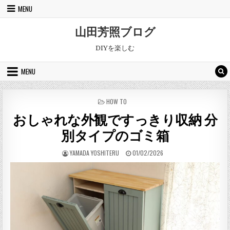
Skip to content
MENU
山田芳照ブログ
DIYを楽しむ
MENU
POSTED IN
HOW TO
おしゃれな外観ですっきり収納 分
別タイプのゴミ箱
AUTHOR:
PUBLISHED DATE:
YAMADA YOSHITERU
01/02/2026