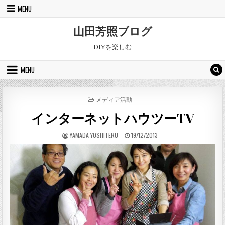
Skip to content
MENU
山田芳照ブログ
DIYを楽しむ
MENU
POSTED IN
メディア活動
インターネットハウツーTV
AUTHOR:
PUBLISHED DATE:
YAMADA YOSHITERU
19/12/2013