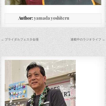
Author:
yamada yoshiteru
投稿ナビゲーション
← ブライダルフェスタ会場
連載中のラジオライフ →