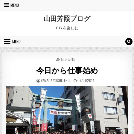
Skip to content
MENU
山田芳照ブログ
DIYを楽しむ
MENU
POSTED IN
個人活動
今日から仕事始め
AUTHOR:
PUBLISHED DATE:
YAMADA YOSHITERU
06/01/2014