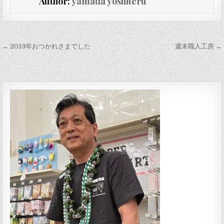
Author:
yamada yoshiteru
投稿ナビゲーション
← 2013年おつかれさまでした
週末職人工房 →