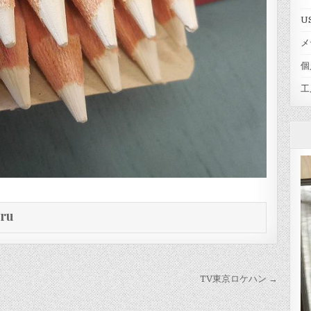
U
メ
個
工
eru
TV東京ロケハン →