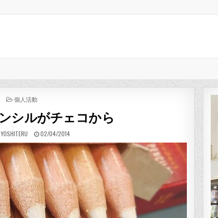
POSTED IN
個人活動
ンシルがチェコから
:
PUBLISHED DATE:
 YOSHITERU
02/04/2014