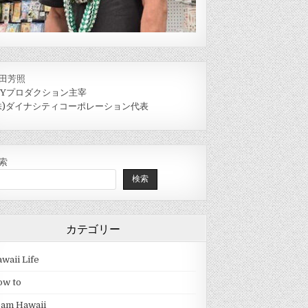
田芳照
IYプロダクション主宰
株)ダイナシティコーポレーション代表
索
検索
カテゴリー
waii Life
ow to
eam Hawaii