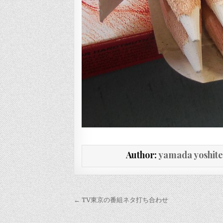
Author:
yamada yoshit
投稿ナビゲーション
← TV東京の番組ネタ打ち合わせ