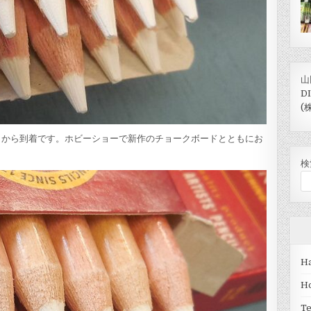
山
D
(
コから到着です。ホビーショーで新作のチョークボードとともにお
検
Ha
H
T