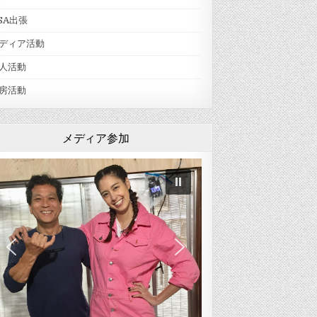
SA出張
ディア活動
人活動
房活動
メディア参加