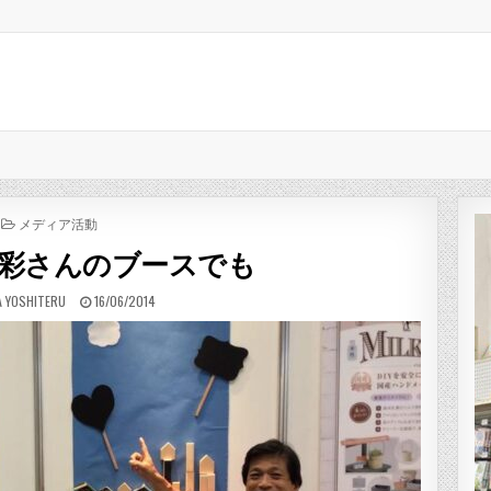
POSTED IN
メディア活動
彩さんのブースでも
R:
PUBLISHED DATE:
 YOSHITERU
16/06/2014