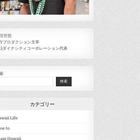
田芳照
IYプロダクション主宰
株)ダイナシティコーポレーション代表
索
検索
カテゴリー
waii Life
ow to
eam Hawaii