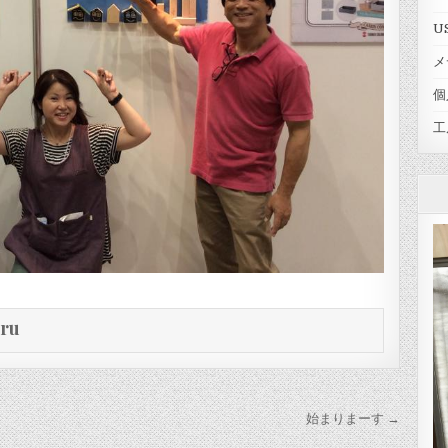
U
メ
個
工
eru
始まりまーす →