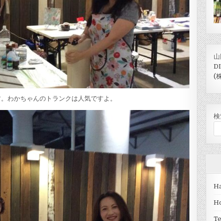
山
D
(
ます。わかちゃんのトランクは人気ですよ。
検
Ha
H
T