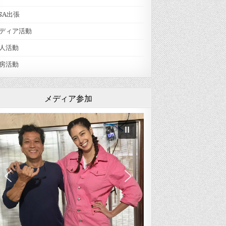
SA出張
ディア活動
人活動
房活動
メディア参加