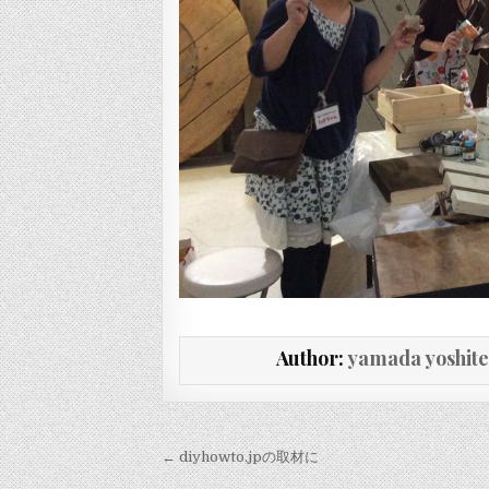
Author:
yamada yoshit
投稿ナビゲーション
← diyhowto.jpの取材に