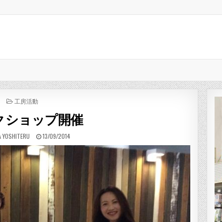
POSTED IN
工房活動
クショップ開催
R:
PUBLISHED DATE:
 YOSHITERU
13/09/2014