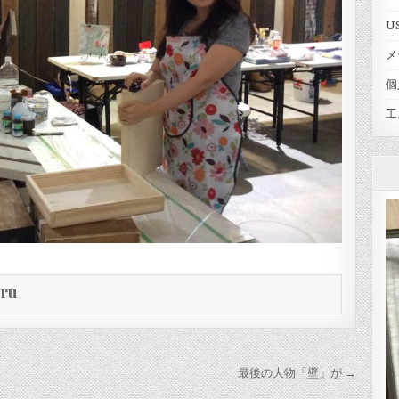
U
メ
個
工
eru
最後の大物「壁」が →