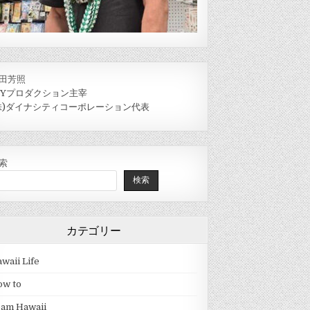
田芳照
IYプロダクション主宰
株)ダイナシティコーポレーション代表
索
検索
カテゴリー
waii Life
ow to
eam Hawaii