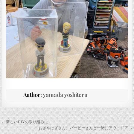
Author:
yamada yoshiteru
投稿ナビゲーション
← 新しいDIYの取り組みに
おぎやはぎさん、バービーさんと一緒にアウトドア →