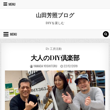
Skip to content
MENU
山田芳照ブログ
DIYを楽しむ
MENU
POSTED IN
工房活動
大人のDIY倶楽部
AUTHOR:
PUBLISHED DATE:
YAMADA YOSHITERU
22/12/2019