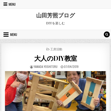
Skip to content
MENU
山田芳照ブログ
DIYを楽しむ
MENU
POSTED IN
工房活動
大人のDIY教室
AUTHOR:
PUBLISHED DATE:
YAMADA YOSHITERU
07/04/2019