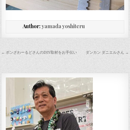
Author:
yamada yoshiteru
投稿ナビゲーション
← ボンざわーるどさんのDIY取材をお手伝い
ダンカン ダニエルさん →