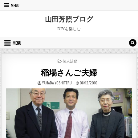
Skip to content
MENU
山田芳照ブログ
DIYを楽しむ
MENU
POSTED IN
個人活動
稲場さんご夫婦
AUTHOR:
PUBLISHED DATE:
YAMADA YOSHITERU
08/12/2010