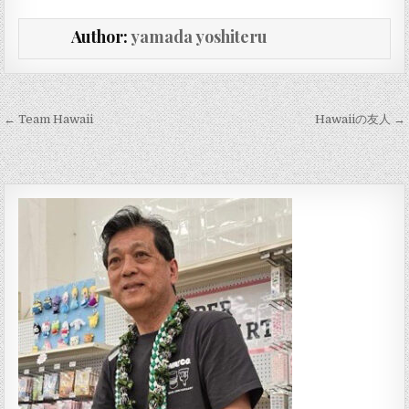
Author:
yamada yoshiteru
投稿ナビゲーション
← Team Hawaii
Hawaiiの友人 →