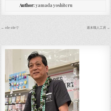
Author:
yamada yoshiteru
投稿ナビゲーション
← ole oleで
週末職人工房 →