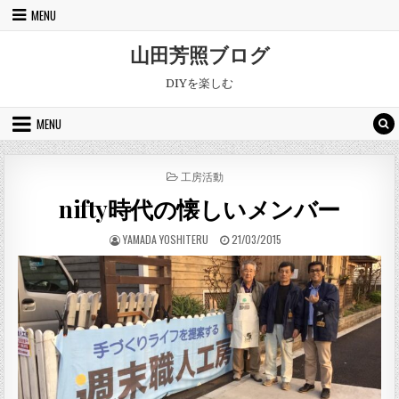
Skip to content
MENU
山田芳照ブログ
DIYを楽しむ
MENU
POSTED IN
工房活動
nifty時代の懐しいメンバー
AUTHOR:
PUBLISHED DATE:
YAMADA YOSHITERU
21/03/2015