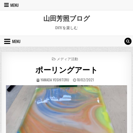
Skip to content
MENU
山田芳照ブログ
DIYを楽しむ
MENU
POSTED IN
メディア活動
ポーリングアート
AUTHOR:
PUBLISHED DATE:
YAMADA YOSHITERU
18/02/2021