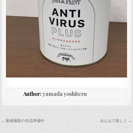
Author:
yamada yoshiteru
投稿ナビゲーション
← 動画撮影の作品準備中
みんなで楽しく →