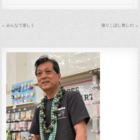
投稿ナビゲーション
← みんなで楽しく
撮りこぼし無しの →