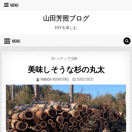
Skip to content
MENU
山田芳照ブログ
DIYを楽しむ
MENU
POSTED IN
メディア活動
美味しそうな杉の丸太
AUTHOR:
PUBLISHED DATE:
YAMADA YOSHITERU
21/02/2021