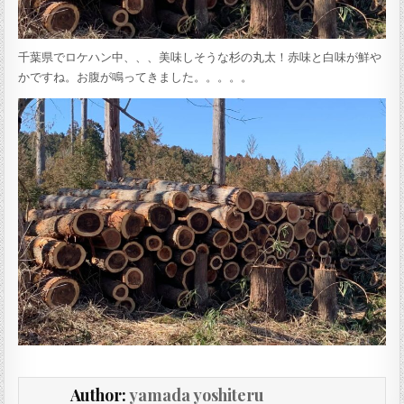
千葉県でロケハン中、、、美味しそうな杉の丸太！赤味と白味が鮮や
かですね。お腹が鳴ってきました。。。。。
Author:
yamada yoshiteru