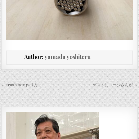
Author:
yamada yoshiteru
投稿ナビゲーション
← trash box 作り方
ゲストにユージさんが →