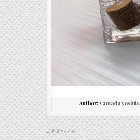
Author:
yamada yoshit
投稿ナビゲーション
← 片山さんから