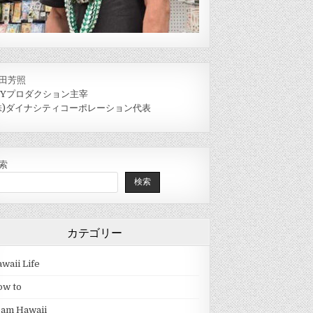
田芳照
IYプロダクション主宰
株)ダイナシティコーポレーション代表
索
検索
カテゴリー
waii Life
ow to
eam Hawaii