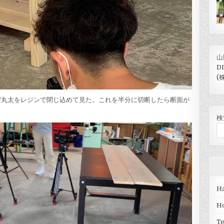
山
D
(
び丸太をレジンで閉じ込めて見た。これを半分に切断したら断面が
検
Ha
H
T