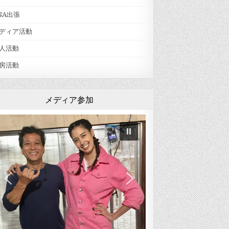
SA出張
ディア活動
人活動
房活動
メディア参加