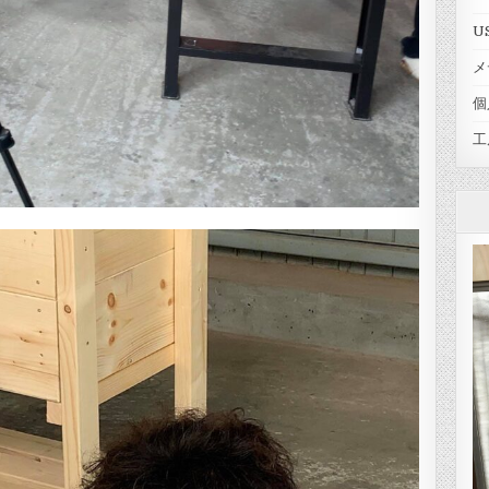
U
メ
個
工