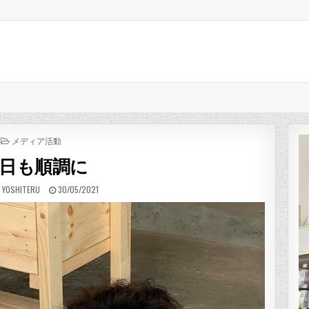
POSTED IN
メディア活動
日も順調に
:
PUBLISHED DATE:
 YOSHITERU
30/05/2021