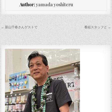
Author:
yamada yoshiteru
投稿ナビゲーション
← 新山千春さんゲストで
番組スタッフと →