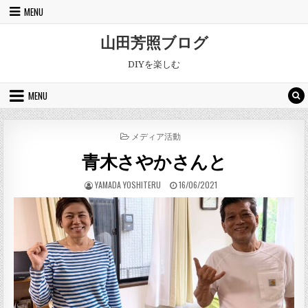
Skip to content
MENU
山田芳照ブログ
DIYを楽しむ
MENU
POSTED IN
メディア活動
青木さやかさんと
AUTHOR:
PUBLISHED DATE:
YAMADA YOSHITERU
16/06/2021