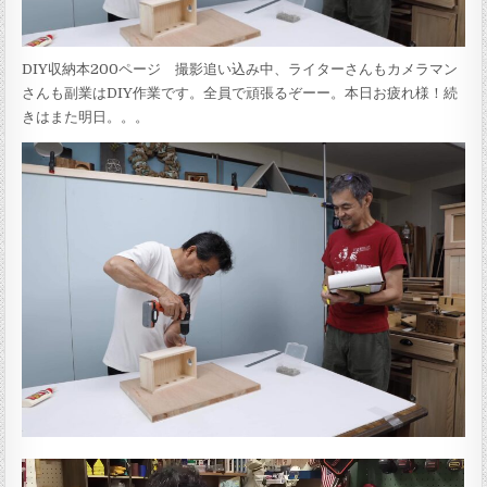
DIY収納本200ページ 撮影追い込み中、ライターさんもカメラマン
さんも副業はDIY作業です。全員で頑張るぞーー。本日お疲れ様！続
きはまた明日。。。