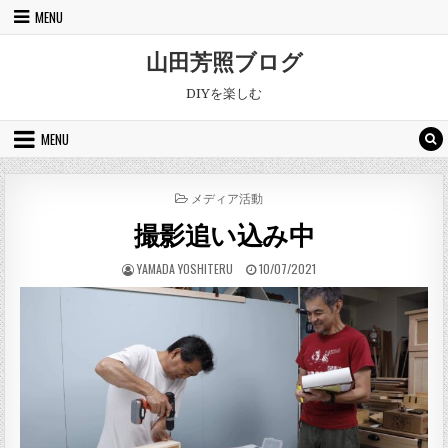
Skip to content
MENU
山田芳照ブログ
DIYを楽しむ
MENU
POSTED IN
メディア活動
撮影追い込み中
AUTHOR:
PUBLISHED DATE:
YAMADA YOSHITERU
10/07/2021