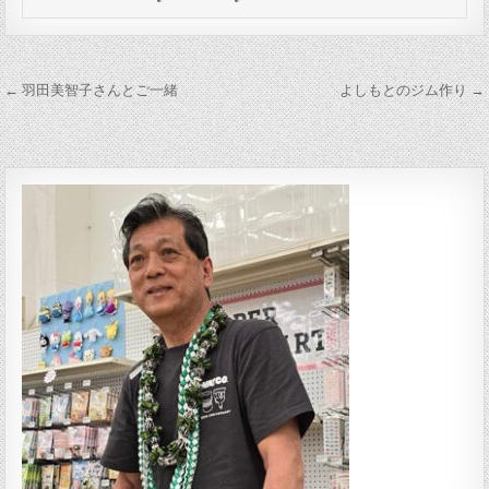
投稿ナビゲーション
← 羽田美智子さんとご一緒
よしもとのジム作り →