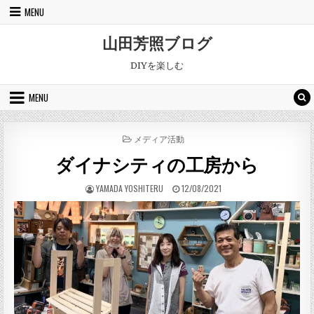
Skip to content
MENU
山田芳照ブログ
DIYを楽しむ
MENU
POSTED IN
メディア活動
ダイナシティの工房から
AUTHOR:
PUBLISHED DATE:
YAMADA YOSHITERU
12/08/2021