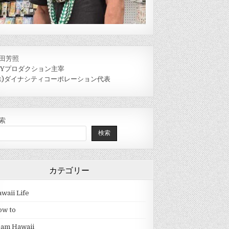
田芳照
IYプロダクション主宰
株)ダイナシティコーポレーション代表
索
検索
カテゴリー
waii Life
ow to
eam Hawaii