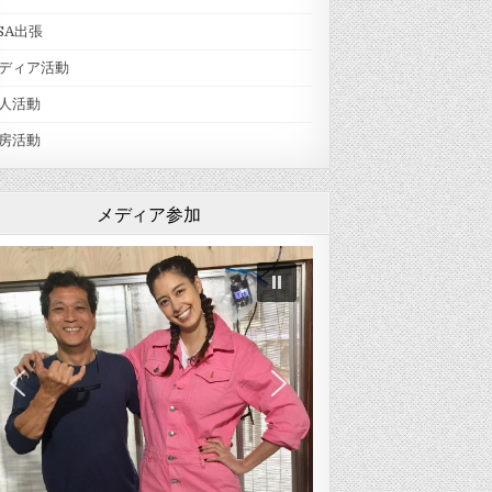
SA出張
ディア活動
人活動
房活動
メディア参加