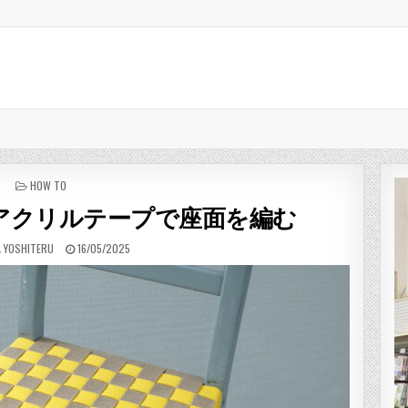
POSTED IN
HOW TO
アクリルテープで座面を編む
:
PUBLISHED DATE:
 YOSHITERU
16/05/2025