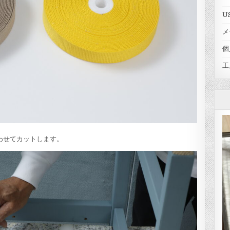
U
メ
個
工
わせてカットします。