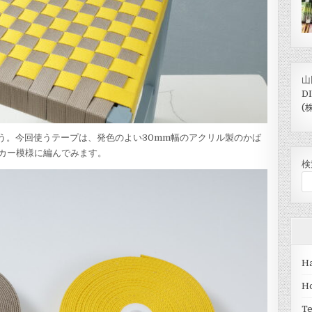
山
D
(
ょう。今回使うテープは、発色のよい30mm幅のアクリル製のかば
カー模様に編んでみます。
検
Ha
H
T