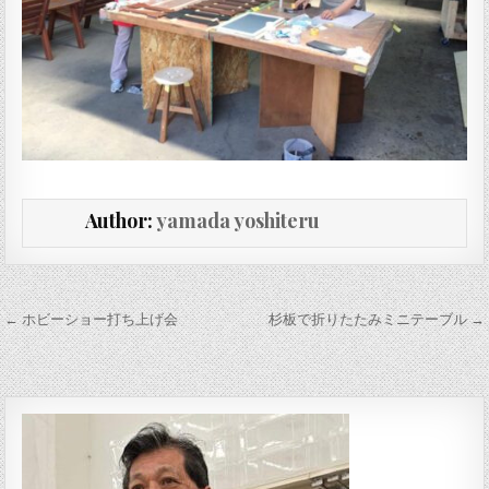
Author:
yamada yoshiteru
投稿ナビゲーション
← ホビーショー打ち上げ会
杉板で折りたたみミニテーブル →