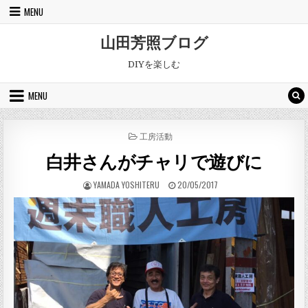
Skip to content
MENU
山田芳照ブログ
DIYを楽しむ
MENU
POSTED IN
工房活動
白井さんがチャリで遊びに
AUTHOR:
PUBLISHED DATE:
YAMADA YOSHITERU
20/05/2017