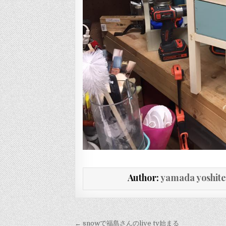
Author:
yamada yoshit
投稿ナビゲーション
← snowで福島さんのlive tv始まる