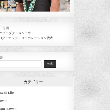
田芳照
IYプロダクション主宰
株)ダイナシティコーポレーション代表
索
検索
カテゴリー
waii Life
ow to
eam Hawaii