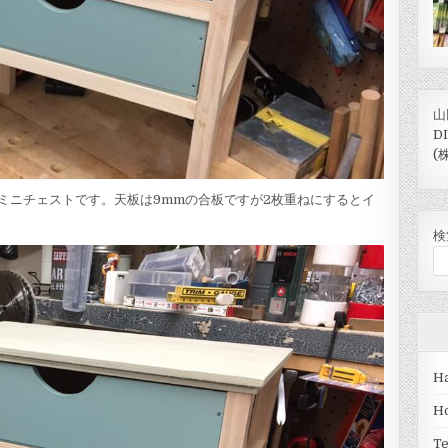
山
D
(
ミニチェストです。天板は9mmの合板ですが2枚重ねにするとイ
検
Ha
H
T