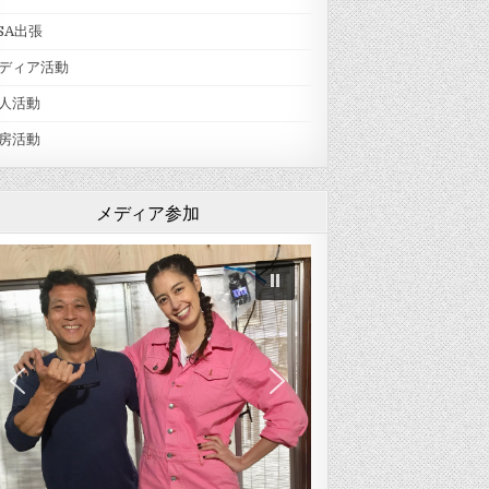
SA出張
ディア活動
人活動
房活動
メディア参加