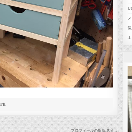
U
メ
個
工
eru
プロフィールの撮影現場 →