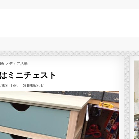
POSTED IN
メディア活動
はミニチェスト
R:
PUBLISHED DATE:
A YOSHITERU
16/06/2017