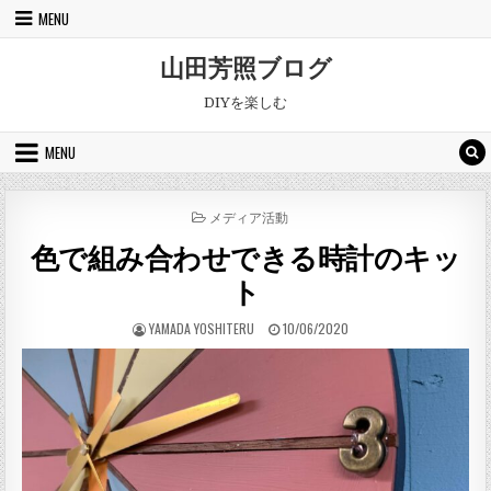
Skip to content
MENU
山田芳照ブログ
DIYを楽しむ
MENU
POSTED IN
メディア活動
色で組み合わせできる時計のキッ
ト
AUTHOR:
PUBLISHED DATE:
YAMADA YOSHITERU
10/06/2020