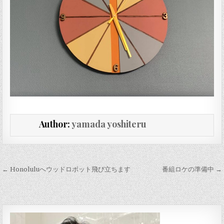
Author:
yamada yoshiteru
投稿ナビゲーション
← Honoluluへウッドロボット飛び立ちます
番組ロケの準備中 →