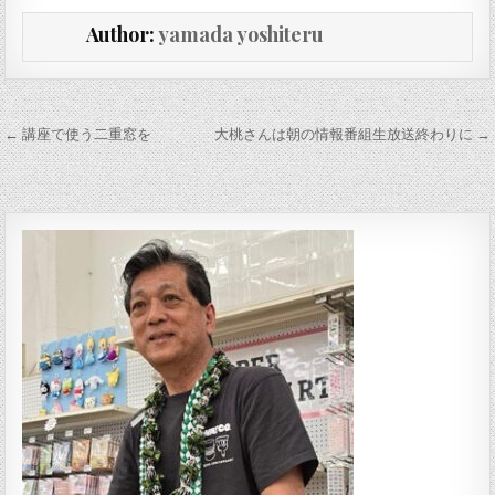
Author:
yamada yoshiteru
投稿ナビゲーション
← 講座で使う二重窓を
大桃さんは朝の情報番組生放送終わりに →