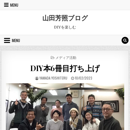
Skip to content
MENU
山田芳照ブログ
DIYを楽しむ
MENU
POSTED IN
メディア活動
DIY本6冊目打ち上げ
AUTHOR:
PUBLISHED DATE:
YAMADA YOSHITERU
10/02/2023