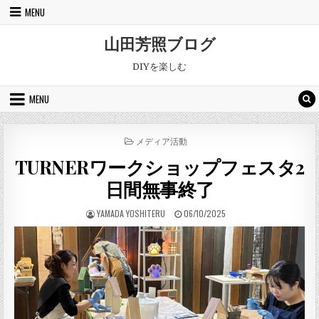
Skip to content
MENU
山田芳照ブログ
DIYを楽しむ
MENU
POSTED IN
メディア活動
TURNERワークショップフェスタ2
日間無事終了
AUTHOR:
PUBLISHED DATE:
YAMADA YOSHITERU
06/10/2025