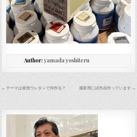
Author:
yamada yoshiteru
投稿ナビゲーション
← テーマは発泡ウレタンで何作る？
撮影用に試作品作っています →