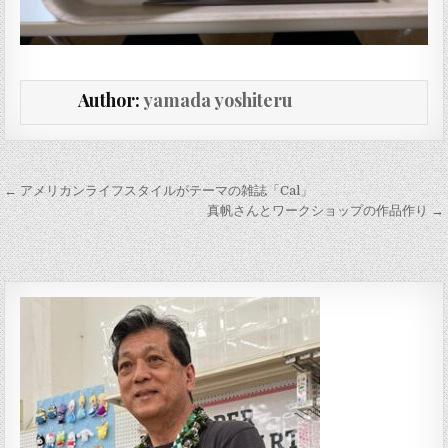
Author:
yamada yoshiteru
投稿ナビゲーション
← アメリカンライフスタイルがテーマの雑誌「Cal」
真帆さんとワークショップの作品作り →