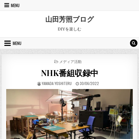
Skip to content
MENU
山田芳照ブログ
DIYを楽しむ
MENU
POSTED IN
メディア活動
NHK番組収録中
AUTHOR:
PUBLISHED DATE:
YAMADA YOSHITERU
30/06/2022