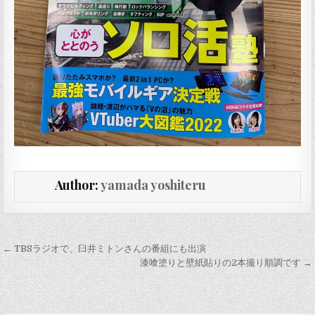
Author:
yamada yoshiteru
投稿ナビゲーション
← TBSラジオで、臼井ミトンさんの番組にも出演
漆喰塗りと壁紙貼りの2本撮り順調です →