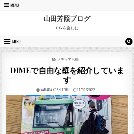
Skip to content
MENU
山田芳照ブログ
DIYを楽しむ
MENU
POSTED IN
メディア活動
DIMEで自由な壁を紹介していま
す
AUTHOR:
PUBLISHED DATE:
YAMADA YOSHITERU
14/03/2022