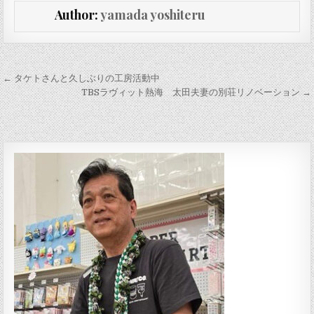
Author:
yamada yoshiteru
投稿ナビゲーション
← タケトさんと久しぶりの工房活動中
TBSラヴィット熱海 太田夫妻の別荘リノベーション →