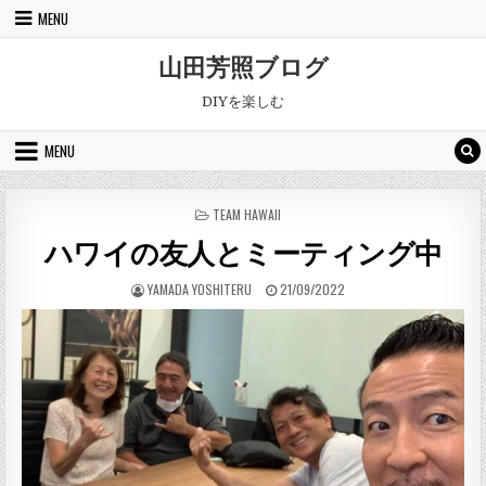
Skip to content
MENU
山田芳照ブログ
DIYを楽しむ
MENU
POSTED IN
TEAM HAWAII
ハワイの友人とミーティング中
AUTHOR:
PUBLISHED DATE:
YAMADA YOSHITERU
21/09/2022