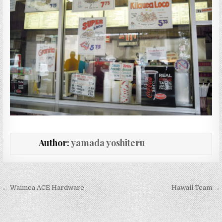
Author:
yamada yoshiteru
投稿ナビゲーション
← Waimea ACE Hardware
Hawaii Team →