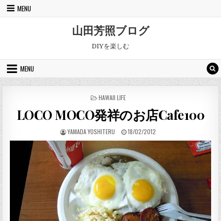
Skip to content
MENU
山田芳照ブログ
DIYを楽しむ
MENU
POSTED IN
HAWAII LIFE
LOCO MOCO発祥のお店Cafe100
AUTHOR:
PUBLISHED DATE:
YAMADA YOSHITERU
18/02/2012