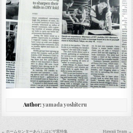
Author:
yamada yoshiteru
投稿ナビゲーション
← ホームセンターあらしはピザ窯特集
Hawaii Team →