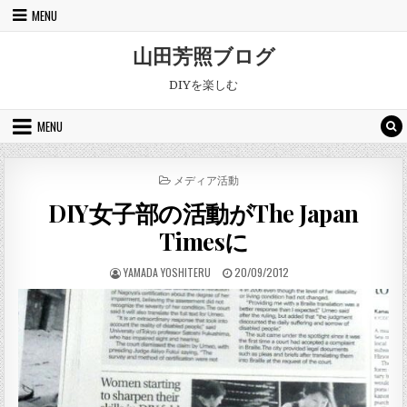
Skip to content
MENU
山田芳照ブログ
DIYを楽しむ
MENU
POSTED IN
メディア活動
DIY女子部の活動がThe Japan
Timesに
AUTHOR:
PUBLISHED DATE:
YAMADA YOSHITERU
20/09/2012