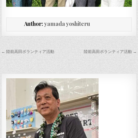
Author:
yamada yoshiteru
投稿ナビゲーション
← 陸前高田ボランティア活動
陸前高田ボランティア活動 →