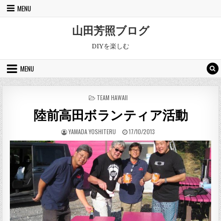
Skip to content
MENU
山田芳照ブログ
DIYを楽しむ
MENU
POSTED IN
TEAM HAWAII
陸前高田ボランティア活動
AUTHOR:
PUBLISHED DATE:
YAMADA YOSHITERU
17/10/2013