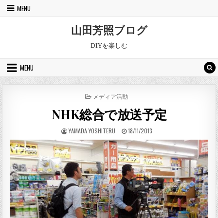
Skip to content
MENU
山田芳照ブログ
DIYを楽しむ
MENU
POSTED IN
メディア活動
NHK総合で放送予定
AUTHOR:
PUBLISHED DATE:
YAMADA YOSHITERU
18/11/2013