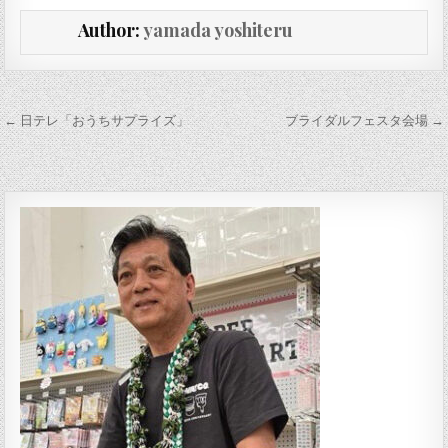
Author:
yamada yoshiteru
投稿ナビゲーション
← 日テレ「おうちサプライズ」
ブライダルフェスタ会場 →