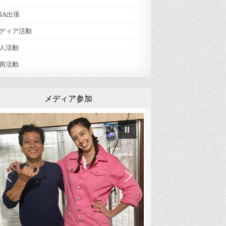
SA出張
ディア活動
人活動
房活動
メディア参加