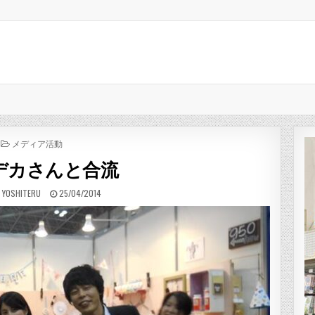
POSTED IN
メディア活動
デカさんと合流
:
PUBLISHED DATE:
 YOSHITERU
25/04/2014