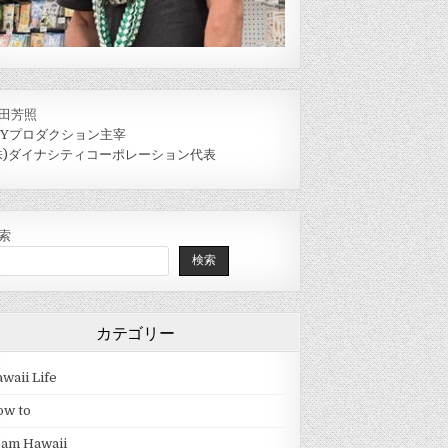
田芳照
IYプロダクション主宰
株)ダイナシティコーポレーション代表
索
検索
カテゴリー
waii Life
ow to
eam Hawaii