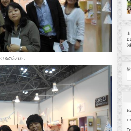
山
D
(
かけるの忘れた。
検
Ha
H
T