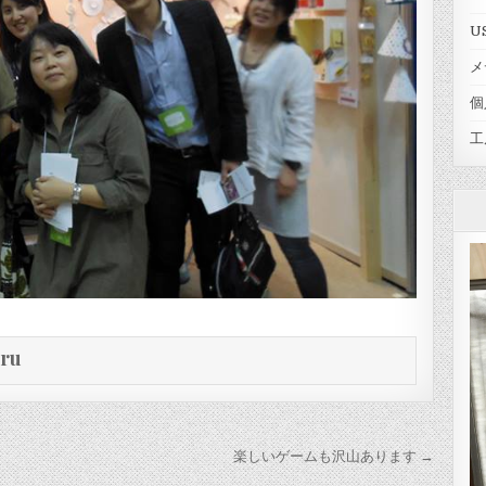
U
メ
個
工
eru
楽しいゲームも沢山あります →