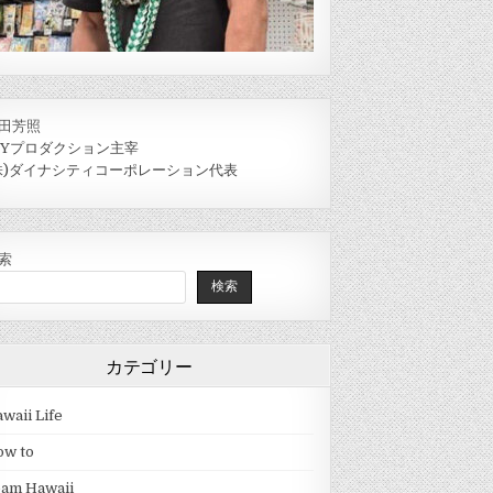
田芳照
IYプロダクション主宰
株)ダイナシティコーポレーション代表
索
検索
カテゴリー
waii Life
ow to
eam Hawaii