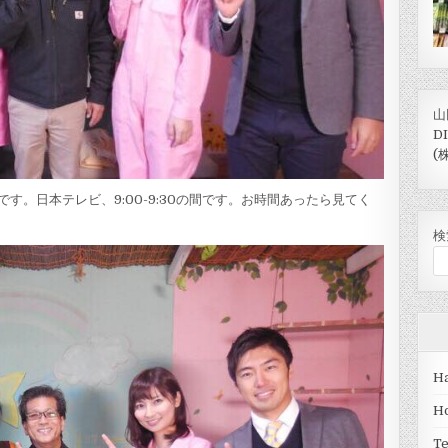
山
D
(
です。日本テレビ、9:00-9:30の間です。お時間あったら見てく
検
Ha
H
T