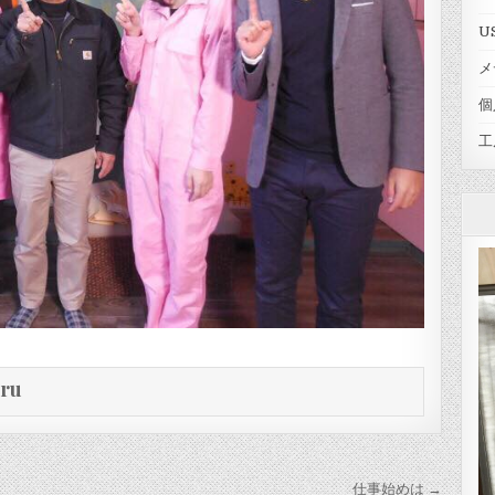
U
メ
個
工
eru
仕事始めは →