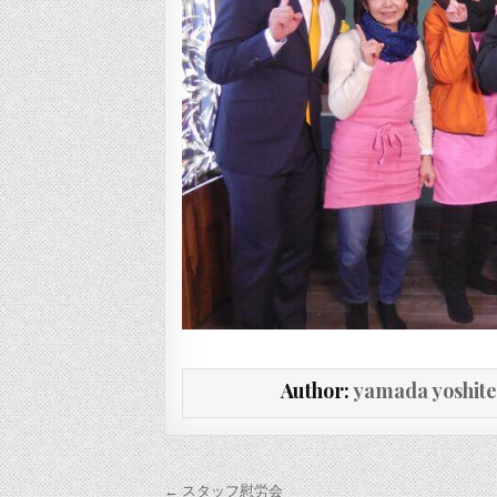
Author:
yamada yoshit
投稿ナビゲーション
← スタッフ慰労会