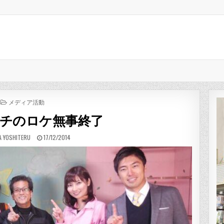
POSTED IN
メディア活動
チのロケ無事終了
R:
PUBLISHED DATE:
A YOSHITERU
17/12/2014