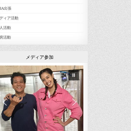
SA出張
ディア活動
人活動
房活動
メディア参加