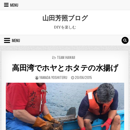
Skip to content
MENU
山田芳照ブログ
DIYを楽しむ
MENU
POSTED IN
TEAM HAWAII
高田湾でホヤとホタテの水揚げ
AUTHOR:
PUBLISHED DATE:
YAMADA YOSHITERU
20/06/2015