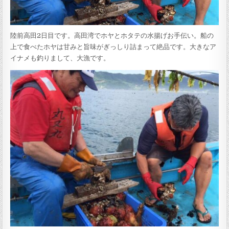
陸前高田2日目です。高田湾でホヤとホタテの水揚げお手伝い。船の
上で食べたホヤは甘みと旨味がぎっしり詰まって絶品です。大きなア
イナメも釣りまして、大漁です。