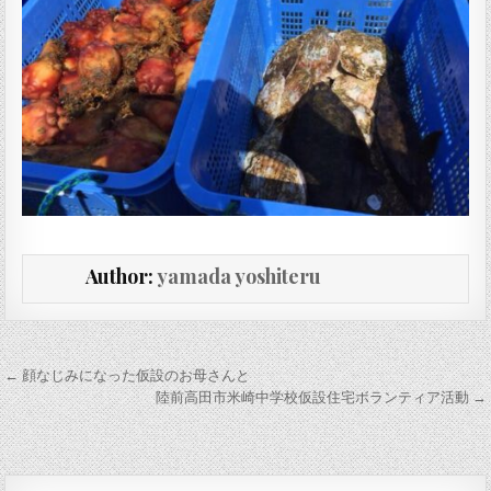
Author:
yamada yoshiteru
投稿ナビゲーション
← 顔なじみになった仮設のお母さんと
陸前高田市米崎中学校仮設住宅ボランティア活動 →