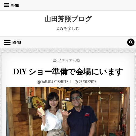
Skip to content
MENU
山田芳照ブログ
DIYを楽しむ
MENU
POSTED IN
メディア活動
DIY ショー準備で会場にいます
AUTHOR:
PUBLISHED DATE:
YAMADA YOSHITERU
26/08/2015