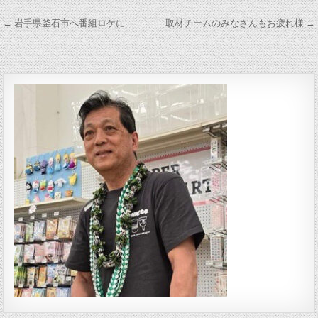
投稿ナビゲーション
← 岩手県釜石市へ番組ロケに
取材チームのみなさんもお疲れ様 →