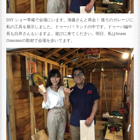
DIY ショー準備で会場にいます。海藤さんと再会！ 後ろのガレージに
私の工具を展示しました。ドゥーパ！ランドの中です。ドゥーパ編中
長も白井さんもいますよ。遊びに来てください。明日、私はteam
Omomoの取材で会場を歩いてます。