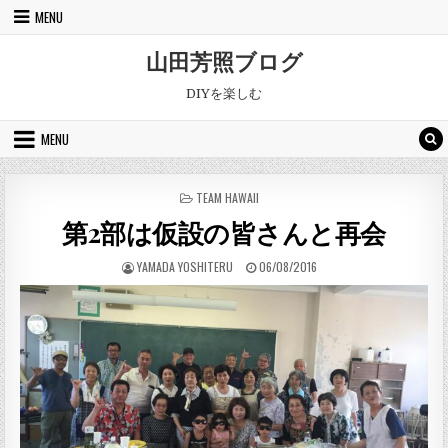
Skip to content
MENU
山田芳照ブログ
DIYを楽しむ
MENU
POSTED IN
TEAM HAWAII
第2部は仮設の皆さんと再会
AUTHOR:
PUBLISHED DATE:
YAMADA YOSHITERU
06/08/2016