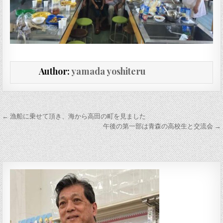
Author:
yamada yoshiteru
投稿ナビゲーション
← 漁船に乗せて頂き、海から高田の町を見ました
午後の第一部は青森の高校生と交流会 →