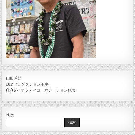
山田芳照
DIYプロダクション主宰
(株)ダイナシティコーポレーション代表
検索
検索