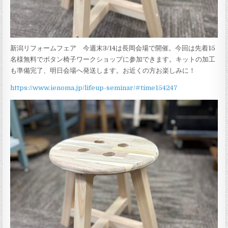
新潟リフォームフェア 今週末3/14は長岡会場で開催。今回は先着15
名様無料でボタン椅子ワークショップに参加できます。キットの加工
も準備完了、明日会場へ発送します。お近くの方お楽しみに！
https://www.ienoma.jp/lifeup-seminar/#time154247