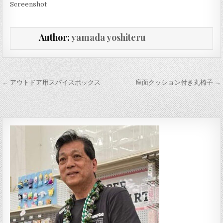
Screenshot
Author:
yamada yoshiteru
投稿ナビゲーション
← アウトドア用スパイスボックス
座面クッション付き丸椅子 →