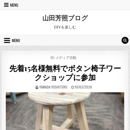
Skip to content
MENU
山田芳照ブログ
DIYを楽しむ
MENU
POSTED IN
メディア活動
先着15名様無料でボタン椅子ワー
クショップに参加
AUTHOR:
PUBLISHED DATE:
YAMADA YOSHITERU
10/03/2026