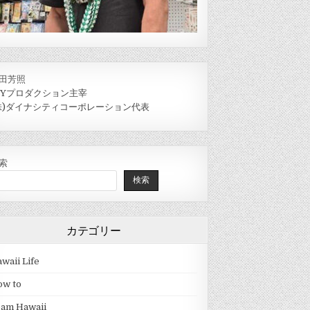
田芳照
IYプロダクション主宰
株)ダイナシティコーポレーション代表
索
検索
カテゴリー
waii Life
ow to
eam Hawaii