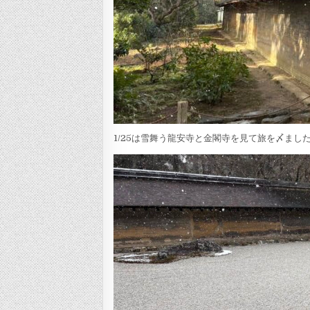
1/25は雪舞う龍安寺と金閣寺を見て旅を〆ま