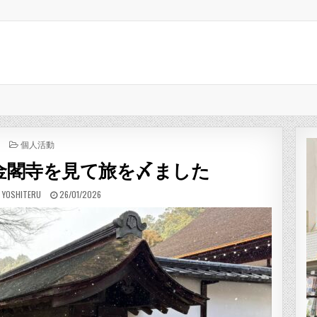
POSTED IN
個人活動
金閣寺を見て旅を〆ました
:
PUBLISHED DATE:
 YOSHITERU
26/01/2026