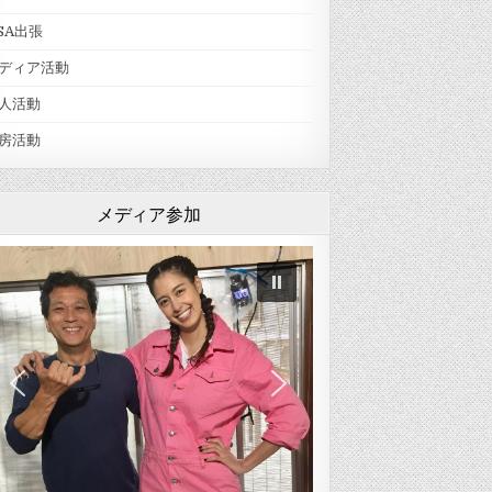
SA出張
ディア活動
人活動
房活動
メディア参加