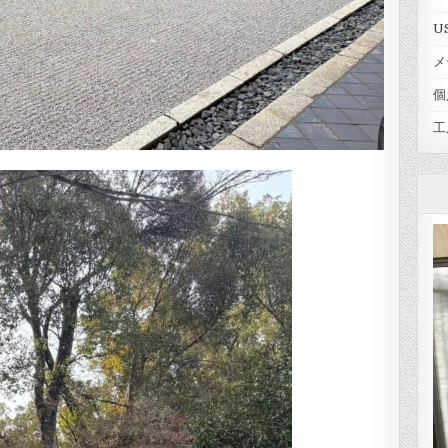
U
メ
個
工