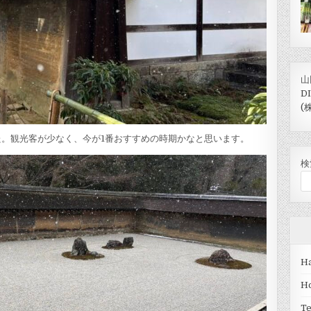
山
D
(
した。観光客が少なく、今が1番おすすめの時期かなと思います。
検
Ha
H
T