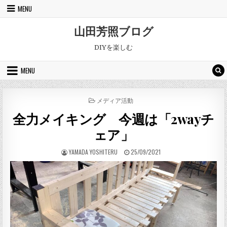
Skip to content
MENU
山田芳照ブログ
DIYを楽しむ
MENU
POSTED IN
メディア活動
全力メイキング 今週は「2wayチ
ェア」
AUTHOR:
PUBLISHED DATE:
YAMADA YOSHITERU
25/09/2021