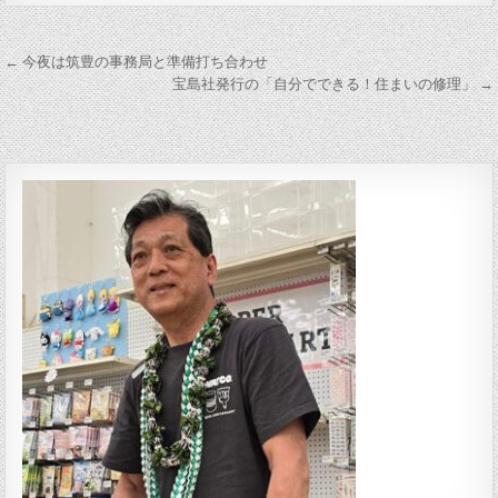
投稿ナビゲーション
← 今夜は筑豊の事務局と準備打ち合わせ
宝島社発行の「自分でできる！住まいの修理」 →