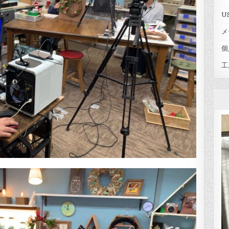
U
メ
個
工