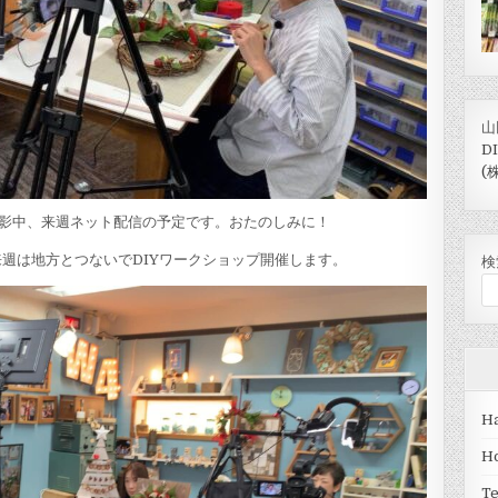
山
D
(
知動画撮影中、来週ネット配信の予定です。おたのしみに！
週は地方とつないでDIYワークショップ開催します。
検
Ha
H
T