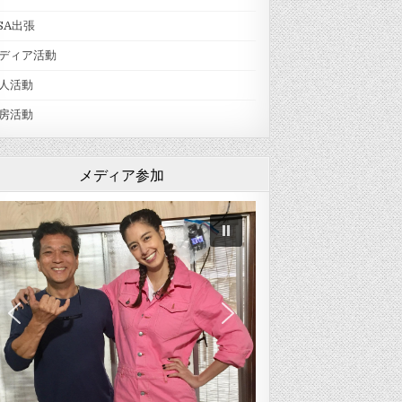
SA出張
ディア活動
人活動
房活動
メディア参加