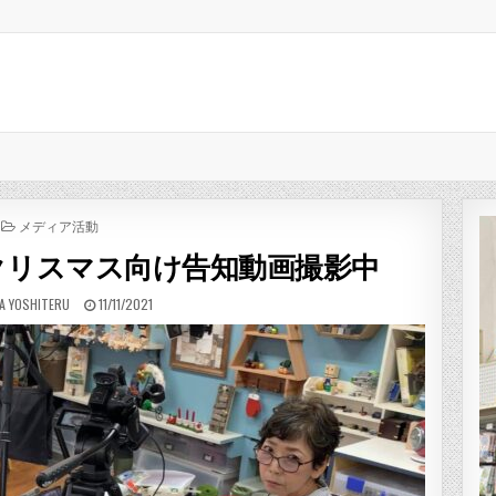
POSTED IN
メディア活動
Show クリスマス向け告知動画撮影中
R:
PUBLISHED DATE:
A YOSHITERU
11/11/2021