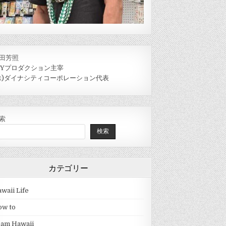
田芳照
IYプロダクション主宰
株)ダイナシティコーポレーション代表
索
検索
カテゴリー
waii Life
ow to
eam Hawaii