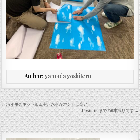
Author:
yamada yoshiteru
投稿ナビゲーション
← 講座用のキット加工中、木材がホントに高い
Lesson6までの6本撮りです →