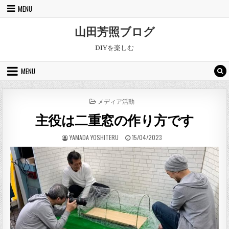
Skip to content
MENU
山田芳照ブログ
DIYを楽しむ
MENU
POSTED IN
メディア活動
主役は二重窓の作り方です
AUTHOR:
PUBLISHED DATE:
YAMADA YOSHITERU
15/04/2023