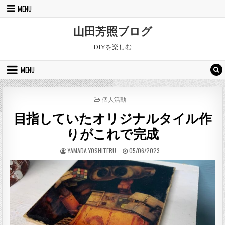
Skip to content
MENU
山田芳照ブログ
DIYを楽しむ
MENU
POSTED IN
個人活動
目指していたオリジナルタイル作
りがこれで完成
AUTHOR:
PUBLISHED DATE:
YAMADA YOSHITERU
05/06/2023