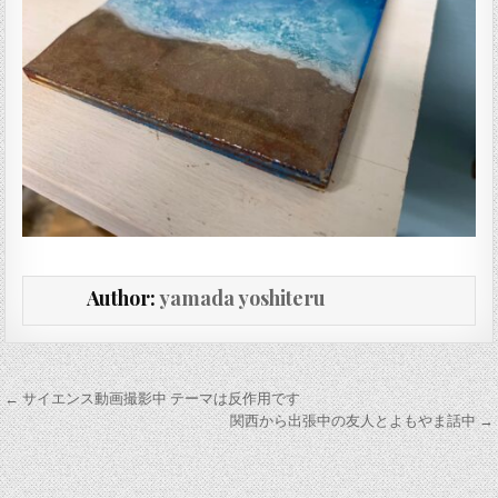
Author:
yamada yoshiteru
投稿ナビゲーション
← サイエンス動画撮影中 テーマは反作用です
関西から出張中の友人とよもやま話中 →