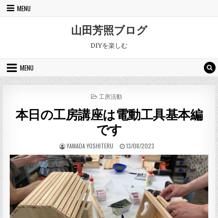
Skip to content
MENU
山田芳照ブログ
DIYを楽しむ
MENU
POSTED IN
工房活動
本日の工房講座は電動工具基本編
です
AUTHOR:
PUBLISHED DATE:
YAMADA YOSHITERU
13/08/2023