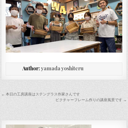
Author:
yamada yoshiteru
投稿ナビゲーション
← 本日の工房講座はステングラス作家さんです
ピクチャーフレーム作りの講座風景です →