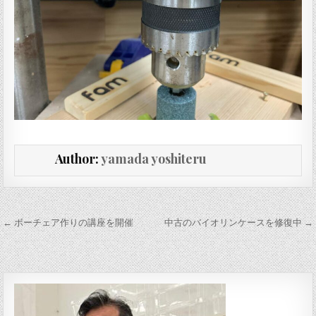
Author:
yamada yoshiteru
投稿ナビゲーション
← ボーチェア作りの講座を開催
中古のバイオリンケースを修復中 →