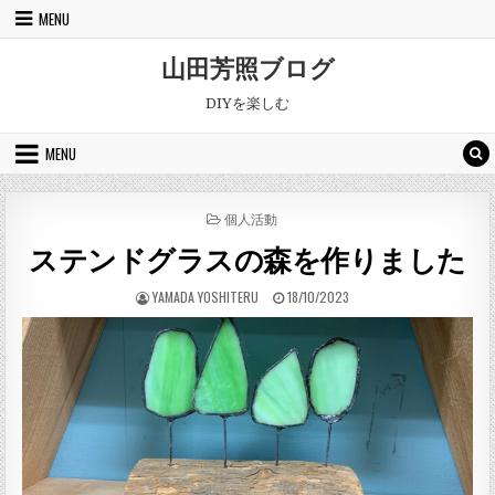
Skip to content
MENU
山田芳照ブログ
DIYを楽しむ
MENU
POSTED IN
個人活動
ステンドグラスの森を作りました
AUTHOR:
PUBLISHED DATE:
YAMADA YOSHITERU
18/10/2023