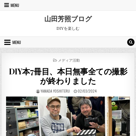
Skip to content
MENU
山田芳照ブログ
DIYを楽しむ
MENU
POSTED IN
メディア活動
DIY本7冊目、本日無事全ての撮影
が終わりました
AUTHOR:
PUBLISHED DATE:
YAMADA YOSHITERU
02/03/2024