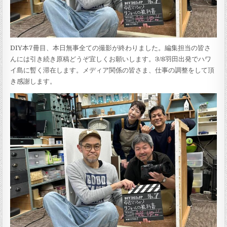
DIY本7冊目、本日無事全ての撮影が終わりました。編集担当の皆さ
んには引き続き原稿どうぞ宜しくお願いします。3/8羽田出発でハワ
イ島に暫く滞在します。メディア関係の皆さま、仕事の調整をして頂
き感謝します。