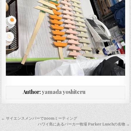
Author:
yamada yoshiteru
投稿ナビゲーション
← サイエンスメンバーでzoomミーティング
ハワイ島にあるパーカー牧場 Parker Lunchの名物 →