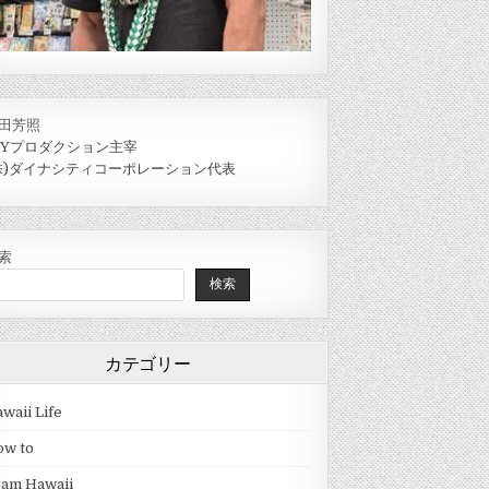
田芳照
IYプロダクション主宰
株)ダイナシティコーポレーション代表
索
検索
カテゴリー
waii Life
ow to
eam Hawaii