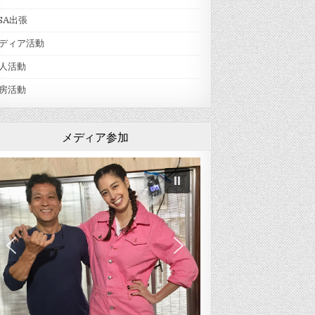
SA出張
ディア活動
人活動
房活動
メディア参加