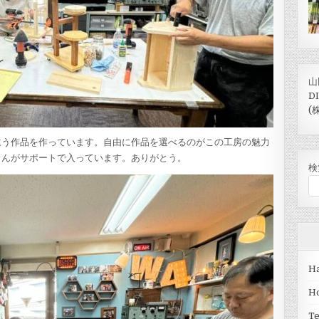
山
D
(
違う作品を作っています。自由に作品を選べるのがこの工房の魅力
さんがサポートで入っています。ありがとう。
検
Ha
H
T