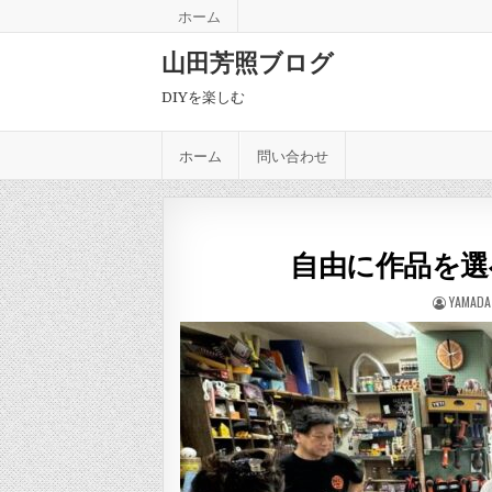
Skip to content
ホーム
山田芳照ブログ
DIYを楽しむ
ホーム
問い合わせ
自由に作品を選
AUTHOR
YAMADA