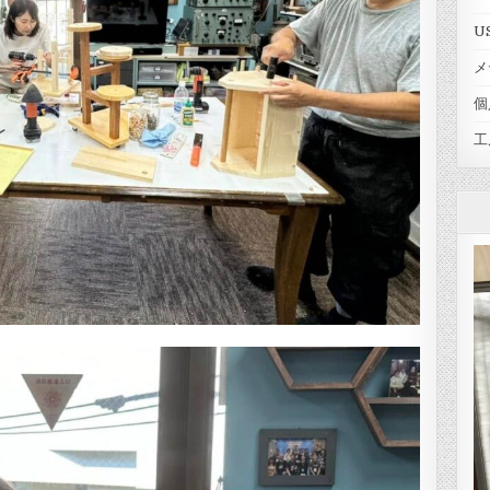
U
メ
個
工