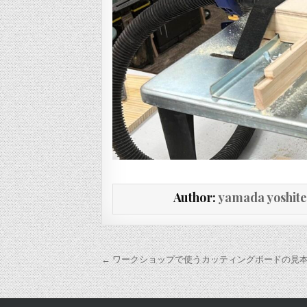
Author:
yamada yoshit
投稿ナビゲーション
← ワークショップで使うカッティングボードの見