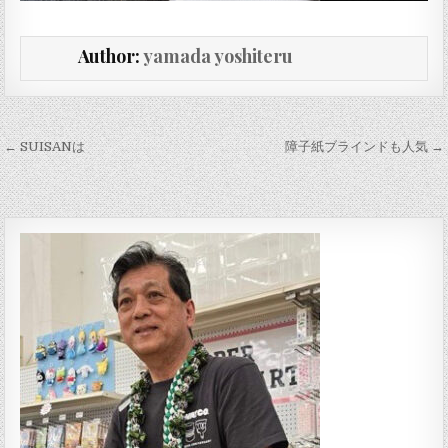
Author:
yamada yoshiteru
投稿ナビゲーション
← SUISANは
障子紙ブラインドも人気 →