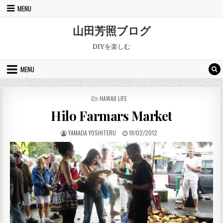
Skip to content
MENU
山田芳照ブログ
DIYを楽しむ
MENU
POSTED IN
HAWAII LIFE
Hilo Farmars Market
AUTHOR:
PUBLISHED DATE:
YAMADA YOSHITERU
19/02/2012